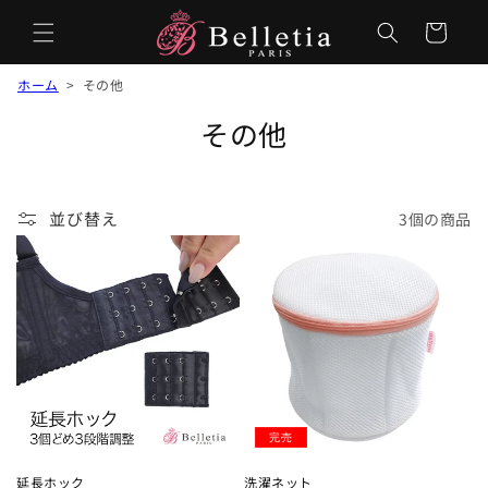
カ
ー
ト
ホーム
>
その他
コ
その他
レ
ク
並び替え
3個の商品
シ
ョ
ン
:
完売
延長ホック
洗濯ネット