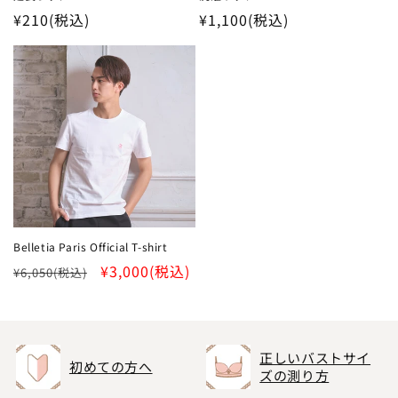
通
¥210
(税込)
通
¥1,100
(税込)
常
常
価
価
格
格
Belletia Paris Official T-shirt
通
SALE
¥3,000
(税込)
¥6,050
(税込)
常
価
格
正しいバストサイ
初めての方へ
ズの測り方