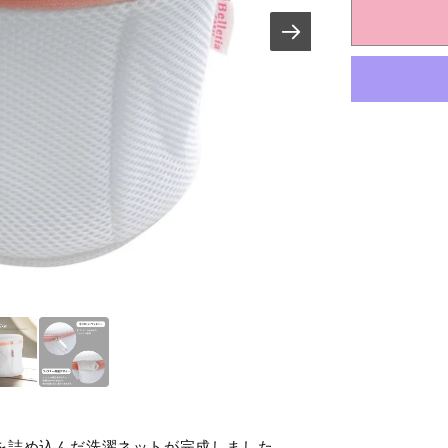
ネ
ッ
ト
の
数
量
を
減
ら
す
を詰め込んだ洗濯ネットが完成しました。