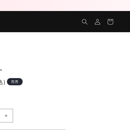
ロ
カ
グ
ー
イ
ト
ン
ト
込)
完売
洗
濯