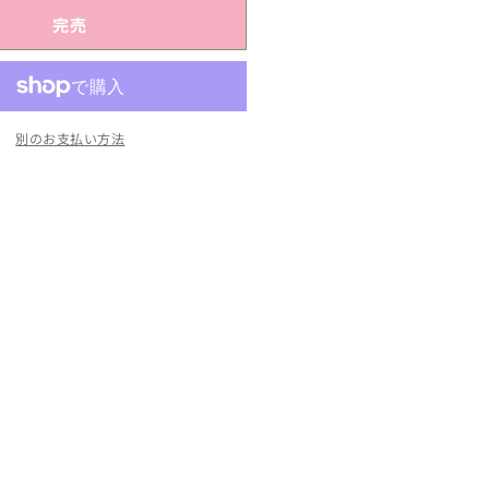
ネ
完売
ッ
ト
の
数
別のお支払い方法
量
を
増
や
す