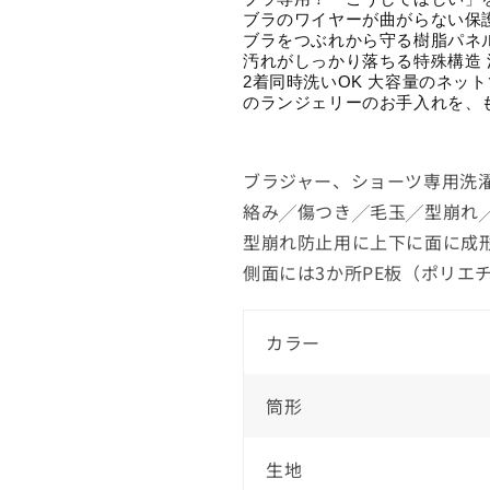
ブラのワイヤーが曲がらない保
ブラをつぶれから守る樹脂パネ
汚れがしっかり落ちる特殊構造
2着同時洗いOK 大容量のネッ
のランジェリーのお手入れを、
ブラジャー、ショーツ専用洗
絡み╱傷つき╱毛玉╱型崩れ
型崩れ防止用に上下に面に成
側面には3か所PE板（ポリエ
カラー
筒形
生地