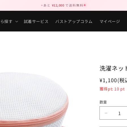
✦
あと
¥12,000
で送料無料
✦
から探す
試着サービス
バストアップコラム
マイページ
洗濯ネッ
通
¥1,100
(税
常
獲得pt:
10
pt
価
格
数量
洗
濯