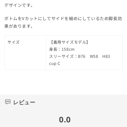
デザインです。
セ
セ
ッ
ッ
ボトムをVカットにしてサイドを細めにしているため脚長効
ト
ト
の
の
果があります。
数
数
量
量
サイズ
【着用サイズモデル】
を
を
身長：158cm
減
増
スリーサイズ：B76 W58 H83
ら
や
cup C
す
す
レビュー
0.0