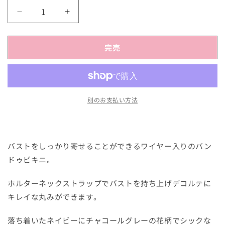
【水
【水
着】
着】
ホ
ホ
完売
ル
ル
タ
タ
ー
ー
ネ
ネ
別のお支払い方法
ッ
ッ
ク
ク
バ
バ
ン
ン
バストをしっかり寄せることができるワイヤー入りのバン
ド
ド
ドゥビキニ。
ゥ
ゥ
ビ
ビ
ホルターネックストラップでバストを持ち上げデコルテに
キ
キ
キレイな丸みができます。
ニ
ニ
上
上
落ち着いたネイビーにチャコールグレーの花柄でシックな
下
下