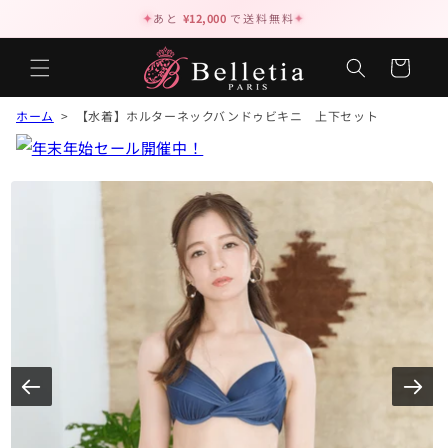
✦
あと
¥12,000
で送料無料
✦
カ
ー
ト
ホーム
> 【水着】ホルターネックバンドゥビキニ 上下セット