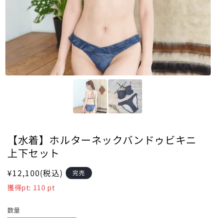
【水着】ホルターネックバンドゥビキニ
上下セット
通
¥12,100
(税込)
完売
常
獲得pt:
110
pt
価
格
数量