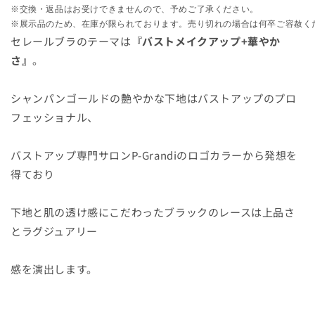
フ
フ
※交換・返品はお受けできませんので、予めご了承ください。

ロ
ロ
※展示品のため、在庫が限られております。売り切れの場合は何卒ご容赦く
ン
ン
セレールブラのテーマは
『バストメイクアップ+華やか
ト】
ト】
さ』
。
の
の
数
数
シャンパンゴールドの艶やかな下地はバストアップのプロ
量
量
フェッショナル、
を
を
減
増
ら
や
バストアップ専門サロンP-Grandiのロゴカラーから発想を
す
す
得ており
下地と肌の透け感にこだわったブラックのレースは上品さ
とラグジュアリー
感を演出します。