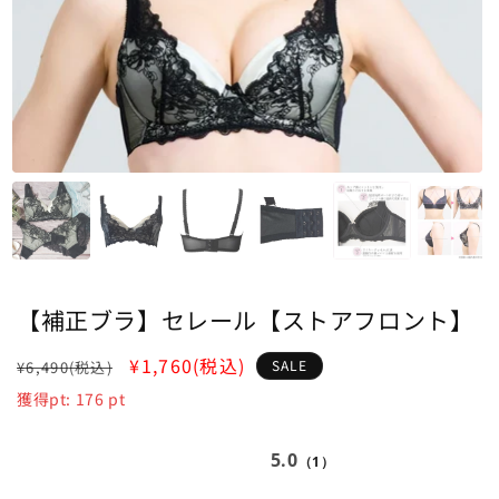
【補正ブラ】セレール【ストアフロント】
通
SALE
¥1,760
(税込)
SALE
¥6,490
(税込)
常
獲得pt:
176
pt
価
格
5.0
（1）