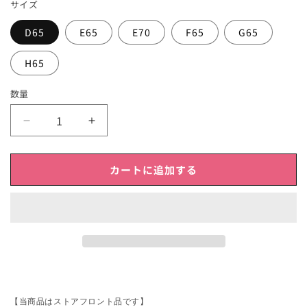
サイズ
D65
E65
E70
F65
G65
H65
数量
【補
【補
正
正
ブ
ブ
カートに追加する
ラ】
ラ】
セ
セ
レ
レ
ー
ー
ル
ル
【ス
【ス
ト
ト
ア
ア
【当商品はストアフロント品です】
