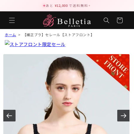
✦
✦
あと
¥12,000
で送料無料
カ
ー
ト
ホーム
> 【補正ブラ】セレール【ストアフロント】