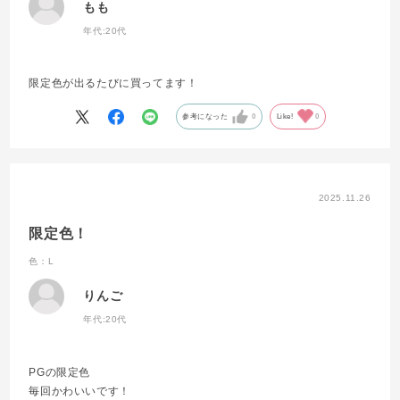
もも
年代:
20代
限定色が出るたびに買ってます！
参考になった
0
Like!
0
2025.11.26
限定色！
色：L
りんご
年代:
20代
PGの限定色
毎回かわいいです！