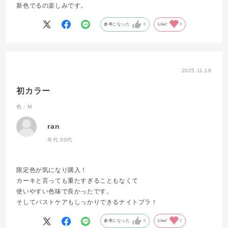
新色でるの楽しみです。
参考になった
0
Like!
0
2025.11.19
初カラー
色：M
ran
年代:
30代
限定色が気になり購入！
カーキと言っても重たすぎることもなくて
使いやすい色味で良かったです。
そしてバストケアもしっかりできるナイトブラ！
参考になった
0
Like!
0