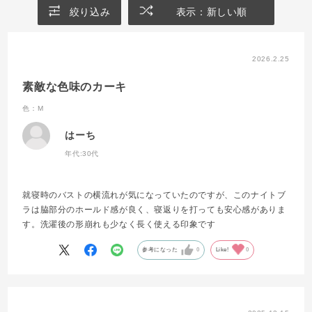
絞り込み
表示：新しい順
2026.2.25
素敵な色味のカーキ
色：M
はーち
年代:
30代
就寝時のバストの横流れが気になっていたのですが、このナイトブ
ラは脇部分のホールド感が良く、寝返りを打っても安心感がありま
す。洗濯後の形崩れも少なく長く使える印象です
参考になった
0
Like!
0