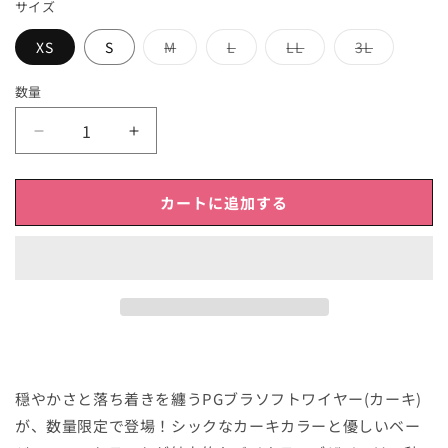
サイズ
売
売
売
売
XS
S
M
L
LL
3L
り
り
り
り
切
切
切
切
れ
れ
れ
れ
数量
【数
【数
量
量
限
限
カートに追加する
定】
定】
PG
PG
ブ
ブ
ラ
ラ
カ
カ
ー
ー
キ
キ
の
の
穏やかさと落ち着きを纏うPGブラソフトワイヤー(カーキ)
数
数
が、数量限定で登場！シックなカーキカラーと優しいベー
量
量