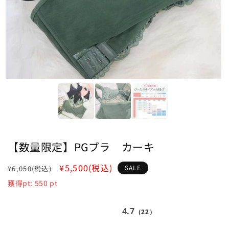
【数量限定】PGブラ カーキ
通
SALE
¥5,500
(税込)
SALE
¥6,050
(税込)
常
獲得pt:
550
pt
価
格
4.7
（22）