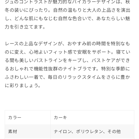
を
を
ジュのコントラストが魅力的なバイカラーデザインは、秋
減
増
冬の装いにぴったり。自然の温もりと大人の上品さを演出
ら
や
し、どんな肌にもなじむ自然な色合いで、あなたらしい魅
す
す
力を引き立てます。
レースの上品なデザインが、おやすみ前の時間を特別なも
のに変え、心地よいフィット感で安眠をサポート。寝てい
る間も美しいバストラインをキープし、バストケアができ
るおしゃれで機能性抜群のナイトブラです。特別な季節に
ふさわしい一着で、毎日のリラックスタイムをさらに豊か
に彩りましょう。
カラー
カーキ
素材
ナイロン、ポリウレタン、その他