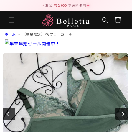
✦
✦
あと
¥12,000
で送料無料
カ
ー
ト
ホーム
> 【数量限定】PGブラ カーキ