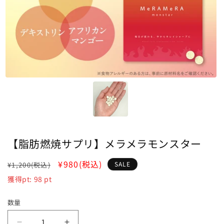
【脂肪燃焼サプリ】メラメラモンスター
通
SALE
¥980
(税込)
SALE
¥1,200
(税込)
常
獲得pt:
98
pt
価
格
数量