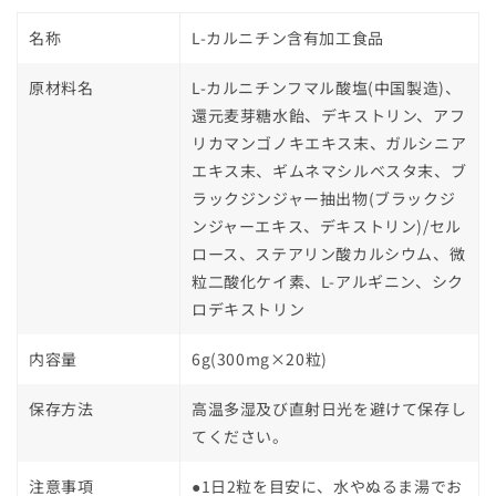
を
を
名称
L-カルニチン含有加工食品
減
増
ら
や
原材料名
L-カルニチンフマル酸塩(中国製造)、
す
す
還元麦芽糖水飴、デキストリン、アフ
リカマンゴノキエキス末、ガルシニア
エキス末、ギムネマシルベスタ末、ブ
ラックジンジャー抽出物(ブラックジ
ンジャーエキス、デキストリン)/セル
ロース、ステアリン酸カルシウム、微
粒二酸化ケイ素、L-アルギニン、シク
ロデキストリン
内容量
6g(300mg×20粒)
保存方法
高温多湿及び直射日光を避けて保存し
てください。
注意事項
●1日2粒を目安に、水やぬるま湯でお