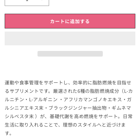
【脂
【脂
肪
肪
燃
燃
カートに追加する
焼
焼
サ
サ
プ
プ
リ】
リ】
メ
メ
ラ
ラ
メ
メ
ラ
ラ
運動や食事管理をサポートし、効率的に脂肪燃焼を目指せ
モ
モ
るサプリメントです。厳選された6種の脂肪燃焼成分（L-カ
ン
ン
ルニチン・L-アルギニン ・アフリカマンゴノキエキス・ガ
ス
ス
タ
タ
ルシニアエキス末・ブラックジンジャー抽出物・ギムネマ
ー
ー
シルベスタ末 ）が、基礎代謝を高め燃焼をサポート。日常
の
の
生活に取り入れることで、理想のスタイルへと近づけま
数
数
す。
量
量