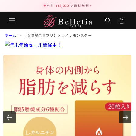
✦
あと
¥12,000
で送料無料
✦
カ
ー
ト
ホーム
> 【脂肪燃焼サプリ】メラメラモンスター