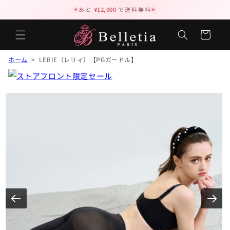
✦
あと
¥12,000
で送料無料
✦
カ
ー
ト
ホーム
> LERIE（レリィ）【PGガードル】