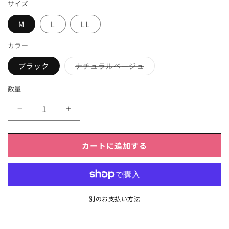
サイズ
M
L
LL
カラー
売
ブラック
ナチュラルベージュ
り
切
れ
数量
LERIE（レ
LERIE（レ
リ
リ
ィ）
ィ）
カートに追加する
【PG
【PG
ガ
ガ
ー
ー
ド
ド
別のお支払い方法
ル】
ル】
の
の
数
数