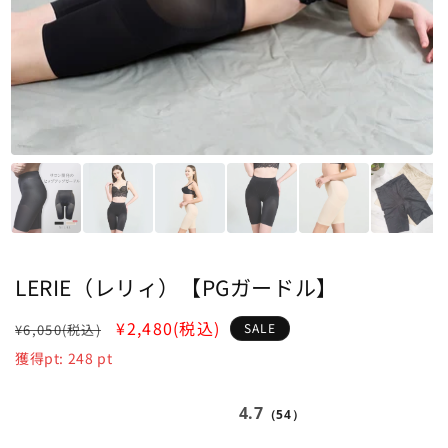
LERIE（レリィ）【PGガードル】
通
SALE
¥2,480
(税込)
SALE
¥6,050
(税込)
常
獲得pt:
248
pt
価
格
4.7
（54）