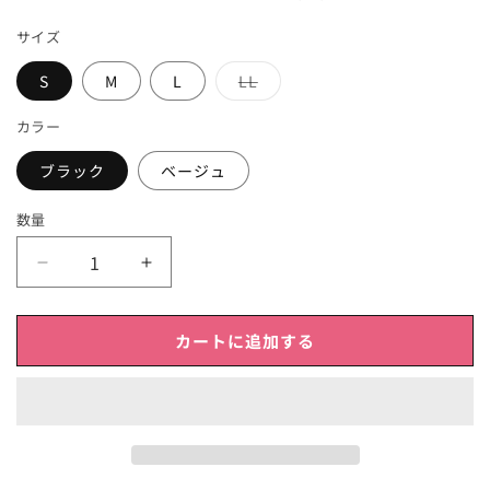
サイズ
売
S
M
L
LL
り
切
れ
カラー
ブラック
ベージュ
数量
LEGERERE（レ
LEGERERE（レ
ジ
ジ
ェ
ェ
カートに追加する
ー
ー
ル）
ル）
【ボ
【ボ
デ
デ
ィ
ィ
ー
ー