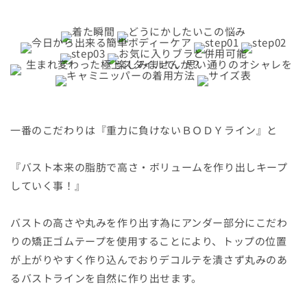
シ
シ
ェ
ェ
イ
イ
パ
パ
ー】
ー】
の
の
数
数
量
量
一番のこだわりは『重力に負けないＢＯＤＹライン』と
を
を
減
増
『バスト本来の脂肪で高さ・ボリュームを作り出しキープ
ら
や
していく事！』
す
す
バストの高さや丸みを作り出す為にアンダー部分にこだわ
りの矯正ゴムテープを使用することにより、トップの位置
が上がりやすく作り込んでおりデコルテを潰さず丸みのあ
るバストラインを自然に作り出せます。