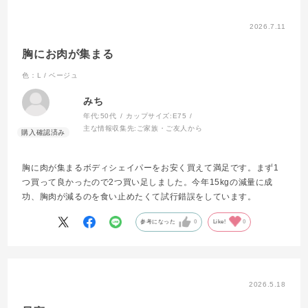
2026.7.11
胸にお肉が集まる
色：L / ベージュ
みち
年代:
50代
カップサイズ:
E75
主な情報収集先:
ご家族・ご友人から
胸に肉が集まるボディシェイパーをお安く買えて満足です。まず1
つ買って良かったので2つ買い足しました。今年15kgの減量に成
功、胸肉が減るのを食い止めたくて試行錯誤をしています。
参考になった
0
Like!
0
2026.5.18