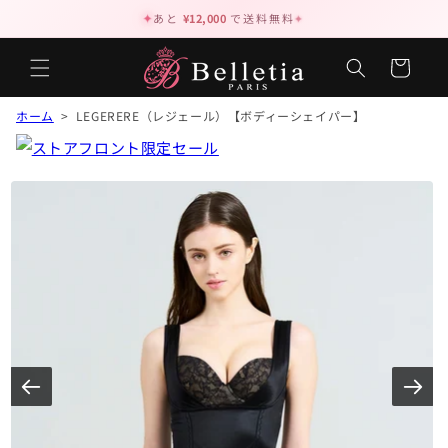
✦
あと
¥12,000
で送料無料
✦
カ
ー
ト
ホーム
> LEGERERE（レジェール）【ボディーシェイパー】