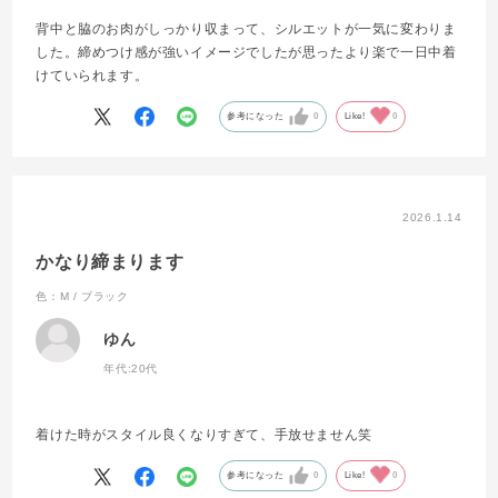
背中と脇のお肉がしっかり収まって、シルエットが一気に変わりま
した。締めつけ感が強いイメージでしたが思ったより楽で一日中着
けていられます。
参考になった
0
Like!
0
2026.1.14
かなり締まります
色：M / ブラック
ゆん
年代:
20代
着けた時がスタイル良くなりすぎて、手放せません笑
参考になった
0
Like!
0