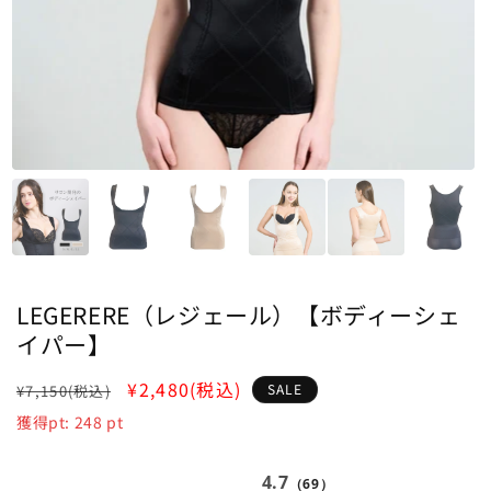
LEGERERE（レジェール）【ボディーシェ
イパー】
通
SALE
¥2,480
(税込)
SALE
¥7,150
(税込)
常
獲得pt:
248
pt
価
格
4.7
（69）