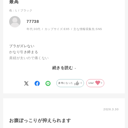
最高
色：L / ブラック
77738
年代:
30代
カップサイズ:
E65
主な情報収集先:
SNS
ブラがズレない
かなり引き締まる
肩紐が太いので痛くない
色々なシェイパー試したけど、今のところこれが一番いい
続きを読む
生地がしっかりしている分、夏は着られないので夏用を出してほし
いです！！
参考になった
0
Like!
0
2026.3.30
お腹ぽっこりが抑えられます