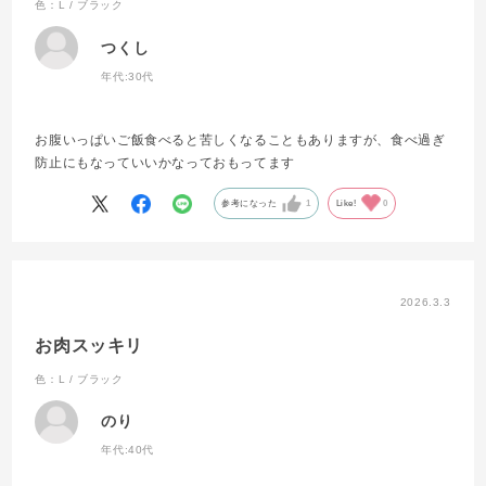
色：L / ブラック
つくし
年代:
30代
お腹いっぱいご飯食べると苦しくなることもありますが、食べ過ぎ
防止にもなっていいかなっておもってます
参考になった
1
Like!
0
2026.3.3
お肉スッキリ
色：L / ブラック
のり
年代:
40代