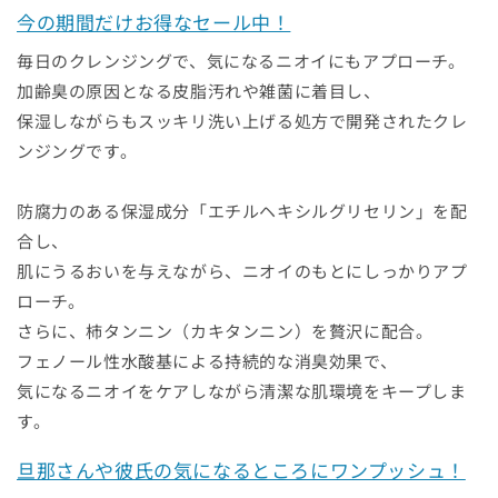
今の期間だけお得なセール中！
ク
ク
レ
レ
毎日のクレンジングで、気になるニオイにもアプローチ。
ン
ン
加齢臭の原因となる皮脂汚れや雑菌に着目し、
ジ
ジ
保湿しながらもスッキリ洗い上げる処方で開発されたクレ
ン
ン
ンジングです。
グ
グ
ス
ス
プ
プ
防腐力のある保湿成分「エチルヘキシルグリセリン」を配
レ
レ
合し、
ー
ー
肌にうるおいを与えながら、ニオイのもとにしっかりアプ
脂
脂
ローチ。
臭
臭
さらに、柿タンニン（カキタンニン）を贅沢に配合。
無
無
フェノール性水酸基による持続的な消臭効果で、
香
香
気になるニオイをケアしながら清潔な肌環境をキープしま
料
料
す。
臭
臭
い
い
旦那さんや彼氏の気になるところにワンプッシュ！
対
対