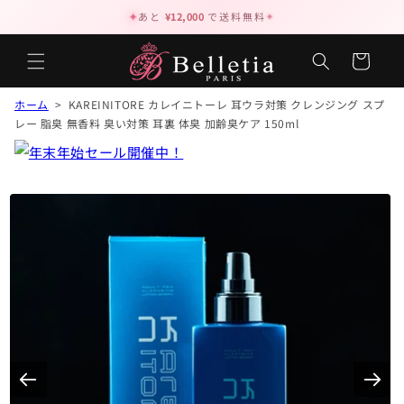
✦
あと
¥12,000
で送料無料
✦
カ
ー
ト
ホーム
> KAREINITORE カレイニトーレ 耳ウラ対策 クレンジング スプ
レー 脂臭 無香料 臭い対策 耳裏 体臭 加齢臭ケア 150ml