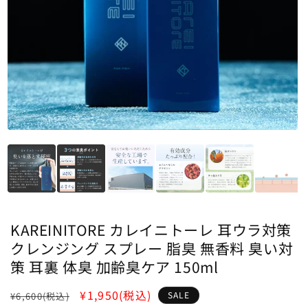
KAREINITORE カレイニトーレ 耳ウラ対策
クレンジング スプレー 脂臭 無香料 臭い対
策 耳裏 体臭 加齢臭ケア 150ml
通
SALE
¥1,950
(税込)
SALE
¥6,600
(税込)