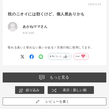
2025.6.20
枕のニオイには効くけど、個人差ありかも
あかねママさん
年代:
30代
取れる臭いと取れない臭いがある！旦那の枕に使用してます。
参考になった
0
Like!
0
もっと見る
絞り込み
表示：新しい順
レビューを書く