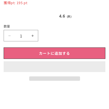
常
獲得pt:
195
pt
価
格
4.6
（8）
数量
KAREINITORE
KAREINITORE
カ
カ
レ
レ
カートに追加する
イ
イ
ニ
ニ
ト
ト
ー
ー
レ
レ
耳
耳
ウ
ウ
ラ
ラ
対
対
策
策