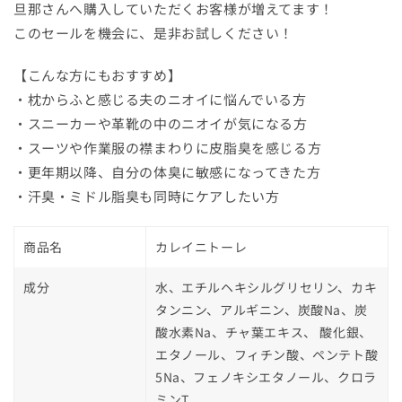
策
策
旦那さんへ購入していただくお客様が増えてます！
耳
耳
このセールを機会に、是非お試しください！
裏
裏
体
体
【こんな方にもおすすめ】
臭
臭
・枕からふと感じる夫のニオイに悩んでいる方
加
加
・スニーカーや革靴の中のニオイが気になる方
齢
齢
・スーツや作業服の襟まわりに皮脂臭を感じる方
臭
臭
・更年期以降、自分の体臭に敏感になってきた方
ケ
ケ
・汗臭・ミドル脂臭も同時にケアしたい方
ア
ア
150ml
150ml
の
の
商品名
カレイニトーレ
数
数
量
量
成分
水、エチルヘキシルグリセリン、カキ
を
を
タンニン、アルギニン、炭酸Na、炭
減
増
酸水素Na、チャ葉エキス、 酸化銀、
ら
や
エタノール、フィチン酸、ペンテト酸
す
す
5Na、フェノキシエタノール、クロラ
ミンT