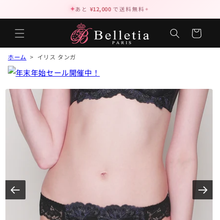
✦
あと
¥12,000
で送料無料
✦
カ
ー
ト
ホーム
> イリス タンガ