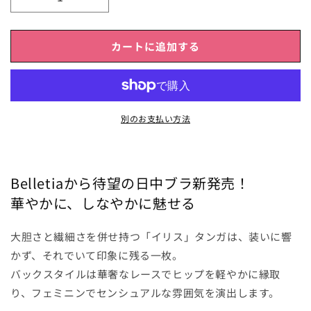
イ
イ
リ
リ
ス
ス
カートに追加する
タ
タ
ン
ン
ガ
ガ
の
の
別のお支払い方法
数
数
量
量
を
を
減
増
Belletiaから待望の日中ブラ新発売！
ら
や
華やかに、しなやかに魅せる
す
す
大胆さと繊細さを併せ持つ「イリス」タンガは、装いに響
かず、それでいて印象に残る一枚。
バックスタイルは華奢なレースでヒップを軽やかに縁取
り、フェミニンでセンシュアルな雰囲気を演出します。