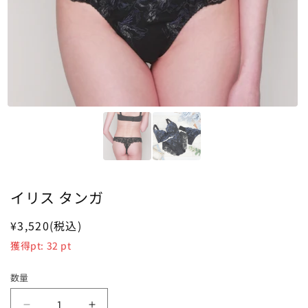
イリス タンガ
通
¥3,520
(税込)
常
獲得pt:
32
pt
価
格
数量