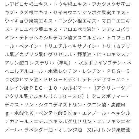
レアビロサ根エキス・トウキ根エキス・アカツメクサ花エ
キス・クズ根エキス・セイヨウニンジンボク果実エキス・
ウイキョウ果実エキス・ニンジン根エキス・マロニエエキ
ス・アロエベラ葉エキス・アロエベラ液汁・シアノコバラ
ミン・テトラヘキシルデカン酸アスコルビル・トコフェロ
ール・ベタイン・トリエチルヘキサノイン・トリ（カプリ
ル酸／カプリン酸）グリセリル・野菜油・ヒドロキシステ
アリン酸コレ ステリル（羊毛）・水添ポリイソブテン・ベ
ヘニルアルコール・水添レシチン・レシチン・ＰＥＧ－５
０水添ヒマシ油・ＰＰＧ－６デシルテトラデセス－２０・
オレイン酸ＰＥＧ－１０・カルボマー・（アクリレーツ／
アクリル酸アルキル（Ｃ１０－３０））クロスポリマー・
デキストリン・シクロデキストリン・クエン酸・炭酸Ｍ
ｇ・水酸化Ｋ・ペンテト酸５Ｎａ・エタノール・ヘキシル
デカノール・エチルヘキシルグリセリン・フェノキシエタ
ノール・ラベンダー油・オレンジ油 又はオレンジ果皮油