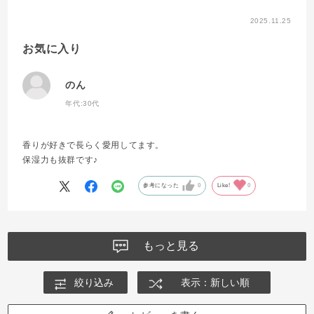
2025.11.25
お気に入り
のん
年代:
30代
香りが好きで長らく愛用してます。
保湿力も抜群です♪
参考になった
0
Like!
0
もっと見る
絞り込み
表示：新しい順