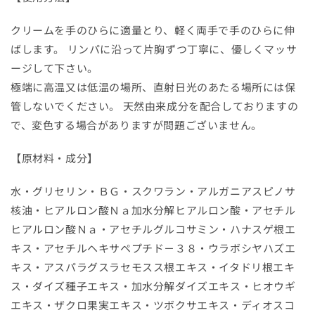
減
増
ら
や
クリームを手のひらに適量とり、軽く両手で手のひらに伸
す
す
ばします。 リンパに沿って片胸ずつ丁寧に、優しくマッサ
ージして下さい。
極端に高温又は低温の場所、直射日光のあたる場所には保
管しないでください。 天然由来成分を配合しておりますの
で、変色する場合がありますが問題ございません。
【原材料・成分】
水・グリセリン・ＢＧ・スクワラン・アルガニアスピノサ
核油・ヒアルロン酸Ｎａ加水分解ヒアルロン酸・アセチル
ヒアルロン酸Ｎａ・アセチルグルコサミン・ハナスゲ根エ
キス・アセチルヘキサペプチド－３８・ウラボシヤハズエ
キス・アスパラグスラセモスス根エキス・イタドリ根エキ
ス・ダイズ種子エキス・加水分解ダイズエキス・ヒオウギ
エキス・ザクロ果実エキス・ツボクサエキス・ディオスコ