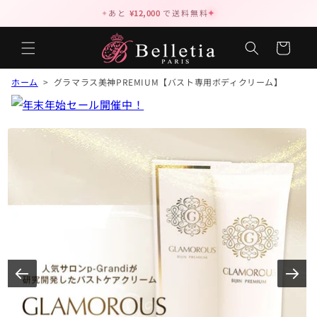
✦
あと
¥12,000
で送料無料
✦
カ
ー
ト
ホーム
> グラマラス美神PREMIUM【バスト専用ボディクリーム】