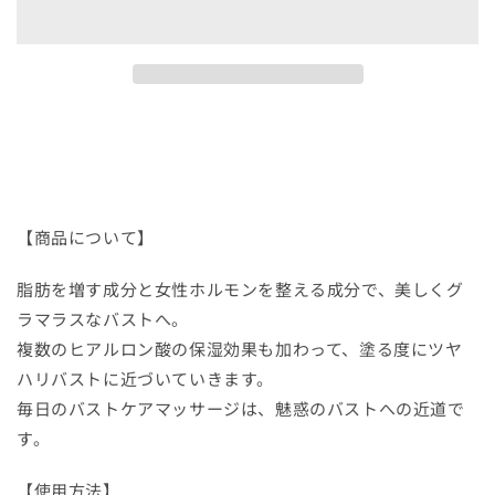
美
美
神
神
PREMIUM【バ
PREMIUM【バ
ス
ス
ト
ト
専
専
用
用
ボ
ボ
デ
デ
【商品について】
ィ
ィ
脂肪を増す成分と女性ホルモンを整える成分で、美しくグ
ク
ク
リ
リ
ラマラスなバストへ。
ー
ー
複数のヒアルロン酸の保湿効果も加わって、塗る度にツヤ
ム】
ム】
ハリバストに近づいていきます。
の
の
毎日のバストケアマッサージは、魅惑のバストへの近道で
数
数
す。
量
量
を
を
【使用方法】