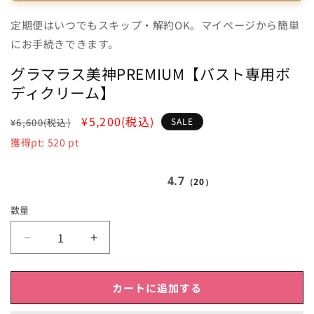
グラマラス美神PREMIUM【バスト専用ボ
ディクリーム】
通
SALE
¥5,200
(税込)
SALE
¥6,600
(税込)
常
獲得pt:
520
pt
価
格
4.7
（20）
数量
グ
グ
ラ
ラ
マ
マ
カートに追加する
ラ
ラ
ス
ス