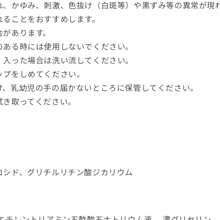
れ、かゆみ、刺激、色抜け（白斑等）や黒ずみ等の異常が現
れることをおすすめします。
合があります。
のある時には使用しないでください。
、入った場合は洗い流してください。
ップをしめてください。
け、乳幼児の手の届かないところに保管してください。
拭き取ってください。
コシド、グリチルリチン酸ジカリウム
エチレントリアミン五酢酸五ナトリウム液、 濃グリセリン、