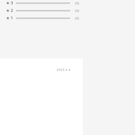
★
3
(0)
★
2
(0)
★
1
(0)
2025.4.4