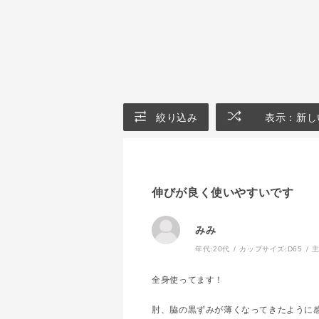
絞り込み
表示：新し
伸びが良く使いやすいです
みみ
年代:
20代
カップサイズ:
D65
主
全身使ってます！
肘、脇の黒ずみが薄くなってきたように