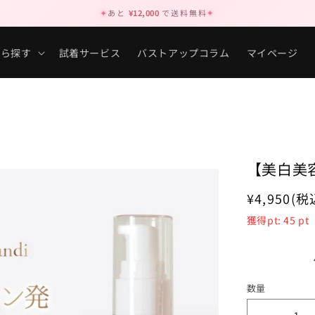
✦
あと
¥12,000
で送料無料
✦
から探す
試着サービス
バストアップコラム
マイページ
【美白美容
通
¥4,950
(税
常
獲得pt:
45
pt
価
格
数量