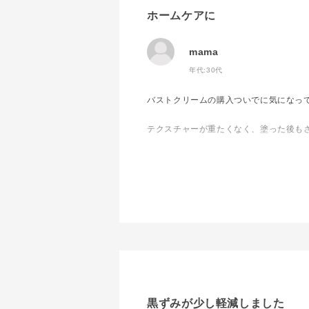
ホームケアに
mama
年代:
30代
バストクリームの購入ついでに気になっ
テクスチャーが重たくなく、塗った後も
とても使い心地良く愛用させていただい
夏も無理なく使用できそうです！
黒ずみが少し軽減しました