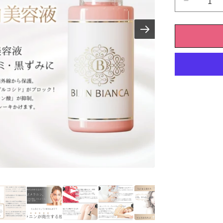
【美
白
美
容
液】
美
神
BIANCA
の
数
量
を
減
ら
す