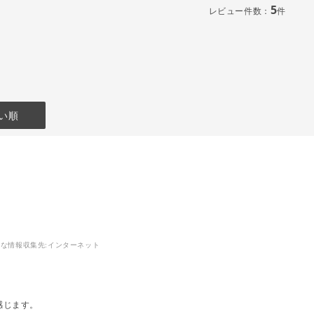
5
レビュー件数：
件
い順
な情報収集先:
インターネット
感じます。