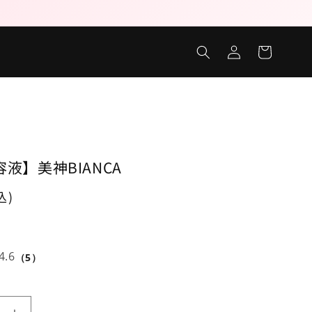
ロ
カ
グ
ー
イ
ト
ン
液】美神BIANCA
込)
4.6
（5）