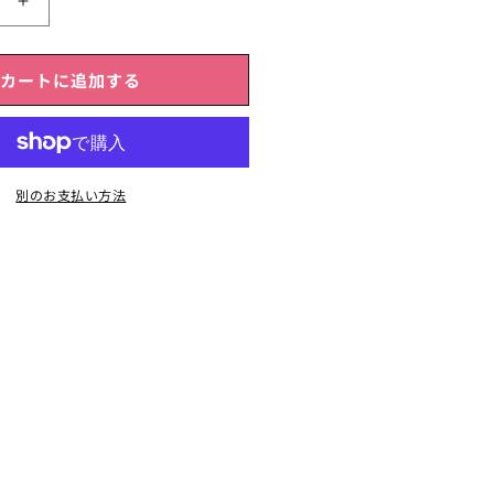
【美
白
美
カートに追加する
容
液】
美
神
BIANCA
別のお支払い方法
の
数
量
を
増
や
す