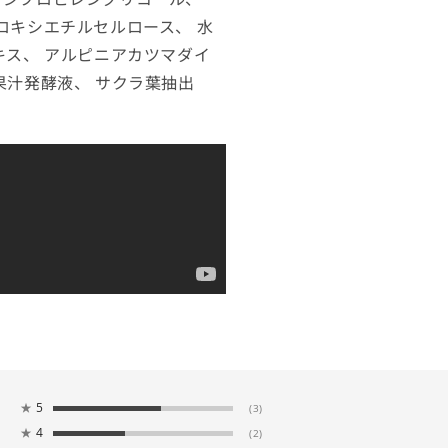
ロキシエチルセルロース、 水
キス、 アルピニアカツマダイ
果汁発酵液、 サクラ葉抽出
★
5
(3)
★
4
(2)