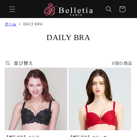
カ
ー
ト
ホーム
>
DAILY BRA
コ
DAILY BRA
レ
ク
並び替え
8個の商品
シ
ョ
ン
:
【補正ブラ】イリス
【補正ブラ】ベリーナ